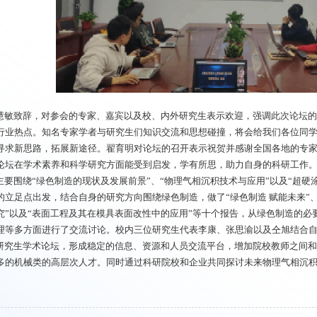
慧敏致辞，对参会的专家、嘉宾以及校、内外研究生表示欢迎，强调此次论坛
行业热点。知名专家学者与研究生们知识交流和思想碰撞，将会给我们各位同
寻求新思路，拓展新途径。翟育明对论坛的召开表示祝贺并感谢全国各地的专
论坛在学术素养和科学研究方面能受到启发，学有所思，助力自身的科研工作
主要围绕“绿色制造的现状及发展前景”、“物理气相沉积技术与应用”以及“超
的立足点出发，结合自身的研究方向围绕绿色制造，做了“绿色制造 赋能未来”、
究”以及“表面工程及其在模具表面改性中的应用”等十个报告，从绿色制造的
理等多方面进行了交流讨论。校内三位研究生代表李康、张思渝以及仝旭结合
研究生学术论坛，形成稳定的信息、资源和人员交流平台，增加院校教师之间
多的机械类的高层次人才。同时通过科研院校和企业共同探讨未来物理气相沉